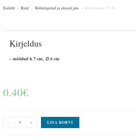
Esileht
>
Rent
>
Küünlajalad ja alused jms
>
Küünlaalus 37 (S)
Kirjeldus
– mõõdud h 7 cm, ∅ 6 cm
0.40
€
-
+
LISA KORVI