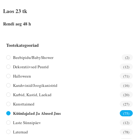
Laos 23 tk
Rendi aeg 48 h
Tootekategooriad
Beebipidu/BabyShower
(2)
Dekoratiivsed Puurid
(12)
Halloween
(71)
Karahvinid/joogikanistrid
(16)
Karbid, Kastid, Laekad
(20)
Kunsttaimed
(27)
Küünlajalad Ja Alused Jms
(75)
Laste Sünnipäev
(12)
Laternad
(78)