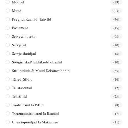
Mööbel
(39)
Muud
(23)
Peeglid, Raamid, Tahvlid
(36)
Postament
(15)
Serveerimiseks
(68)
Servjetid
(10)
Servjetihoidjad
(8)
Söögiriistad/taldrikud/pokaalid
(20)
Stiilipidude Ja Muud Dekoratsioonid
(65)
Tähed, Sildid
(16)
Taustaseinad
(2)
Tekstiilid
(23)
Toolilipsud Ja Pitsid
(8)
Tseremooniakaared Ja Raamid
(7)
Unenäopüüdjad Ja Makramee
(11)