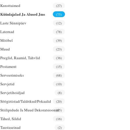
Kunsttaimed
(27)
Küünlajalad Ja Alused Jms
(75)
Laste Sünnipäev
(12)
Laternad
(78)
Mööbel
(39)
Muud
(23)
Peeglid, Raamid, Tahvlid
(36)
Postament
(15)
Serveerimiseks
(68)
Servjetid
(10)
Servjetihoidjad
(8)
Söögiriistad/taldrikud/pokaalid
(20)
Stiilipidude Ja Muud Dekoratsioonid
(65)
Tähed, Sildid
(16)
Taustaseinad
(2)