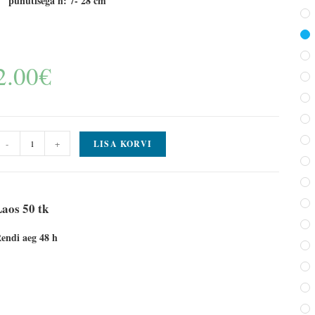
punutisega h: 7- 28 cm
2.00
€
-
+
LISA KORVI
aos 50 tk
endi aeg 48 h