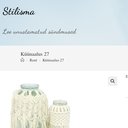
Stilisma
Loo unustamatud sündmused
Küünaalus 27
>
Rent
>
Küünaalus 27
E