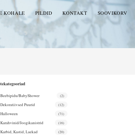
E KOHALE
PILDID
KONTAKT
SOOVIKORV
tekategooriad
Beebipidu/BabyShower
(2)
Dekoratiivsed Puurid
(12)
Halloween
(71)
Karahvinid/joogikanistrid
(16)
Karbid, Kastid, Laekad
(20)