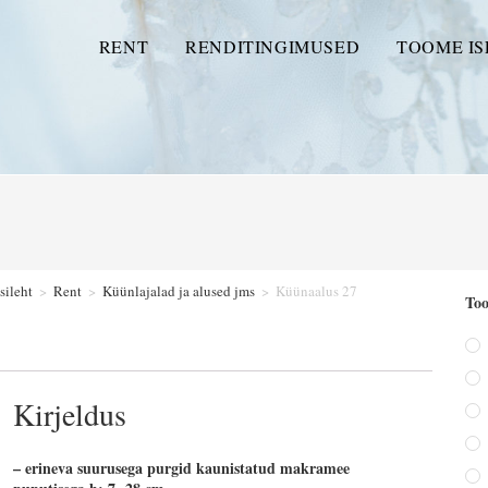
RENT
RENDITINGIMUSED
TOOME IS
sileht
>
Rent
>
Küünlajalad ja alused jms
>
Küünaalus 27
Too
Kirjeldus
– erineva suurusega purgid kaunistatud makramee