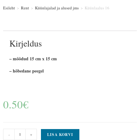
Esileht
>
Rent
>
Küünlajalad ja alused jms
>
Küünlaalus 16
Kirjeldus
– mõõdud 15 cm x 15 cm
– hõbedane peegel
0.50
€
-
+
LISA KORVI