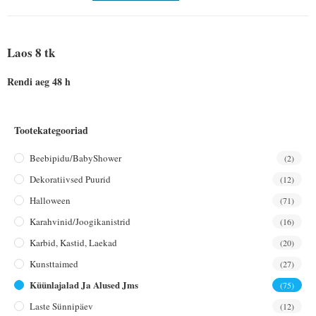
Laos 8 tk
Rendi aeg 48 h
Tootekategooriad
Beebipidu/BabyShower
(2)
Dekoratiivsed Puurid
(12)
Halloween
(71)
Karahvinid/joogikanistrid
(16)
Karbid, Kastid, Laekad
(20)
Kunsttaimed
(27)
Küünlajalad Ja Alused Jms
(75)
Laste Sünnipäev
(12)