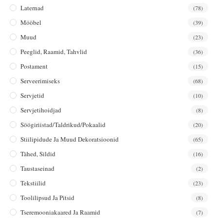
Laternad
(78)
Mööbel
(39)
Muud
(23)
Peeglid, Raamid, Tahvlid
(36)
Postament
(15)
Serveerimiseks
(68)
Servjetid
(10)
Servjetihoidjad
(8)
Söögiriistad/taldrikud/pokaalid
(20)
Stiilipidude Ja Muud Dekoratsioonid
(65)
Tähed, Sildid
(16)
Taustaseinad
(2)
Tekstiilid
(23)
Toolilipsud Ja Pitsid
(8)
Tseremooniakaared Ja Raamid
(7)