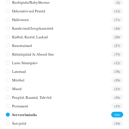
Beebipidu/BabyShower
(2)
Dekoratiivsed Puurid
(12)
Halloween
(71)
Karahvinid/joogikanistrid
(16)
Karbid, Kastid, Laekad
(20)
Kunsttaimed
(27)
Küünlajalad Ja Alused Jms
(75)
Laste Sünnipäev
(12)
Laternad
(78)
Mööbel
(39)
Muud
(23)
Peeglid, Raamid, Tahvlid
(36)
Postament
(15)
Serveerimiseks
(68)
Servjetid
(10)