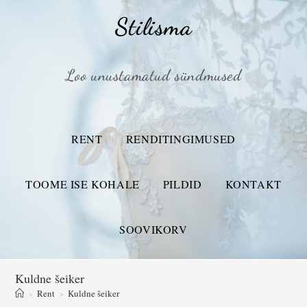
Stilisma
Loo unustamatud sündmused
RENT
RENDITINGIMUSED
TOOME ISE KOHALE
PILDID
KONTAKT
SOOVIKORV
Kuldne šeiker
>
Rent
>
Kuldne šeiker