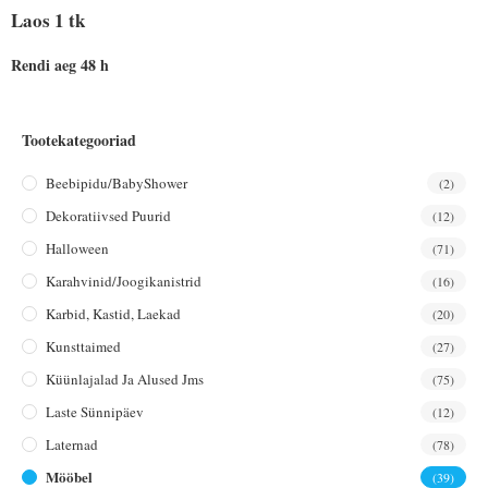
Laos 1 tk
Rendi aeg 48 h
Tootekategooriad
Beebipidu/BabyShower
(2)
Dekoratiivsed Puurid
(12)
Halloween
(71)
Karahvinid/joogikanistrid
(16)
Karbid, Kastid, Laekad
(20)
Kunsttaimed
(27)
Küünlajalad Ja Alused Jms
(75)
Laste Sünnipäev
(12)
Laternad
(78)
Mööbel
(39)