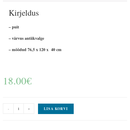
Kirjeldus
– puit
– värvus antiikvalge
– mõõdud 76,5 x 120 x 40 cm
18.00
€
-
+
LISA KORVI