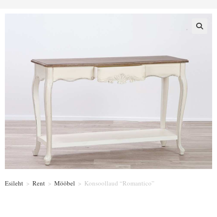
Esileht
>
Rent
>
Mööbel
>
Konsoollaud “Romantico”