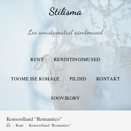
Stilisma
Loo unustamatud sündmused
RENT
RENDITINGIMUSED
TOOME ISE KOHALE
PILDID
KONTAKT
SOOVIKORV
Konsoollaud “Romantico”
>
Rent
>
Konsoollaud “Romantico”