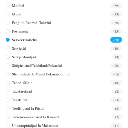
Mööbel
(39)
Muud
(23)
Peeglid, Raamid, Tahvlid
(36)
Postament
(15)
Serveerimiseks
(68)
Servjetid
(10)
Servjetihoidjad
(8)
Söögiriistad/taldrikud/pokaalid
(20)
Stiilipidude Ja Muud Dekoratsioonid
(65)
Tähed, Sildid
(16)
Taustaseinad
(2)
Tekstiilid
(23)
Toolilipsud Ja Pitsid
(8)
Tseremooniakaared Ja Raamid
(7)
Unenäopüüdjad Ja Makramee
(11)