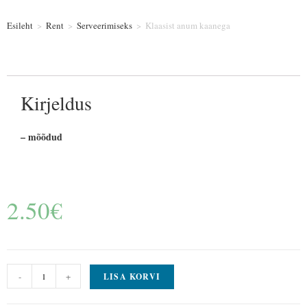
Esileht
>
Rent
>
Serveerimiseks
>
Klaasist anum kaanega
Kirjeldus
– mõõdud
2.50
€
-
+
LISA KORVI