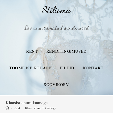
Stilisma
Loo unustamatud sündmused
RENT
RENDITINGIMUSED
TOOME ISE KOHALE
PILDID
KONTAKT
SOOVIKORV
Klaasist anum kaanega
>
Rent
>
Klaasist anum kaanega