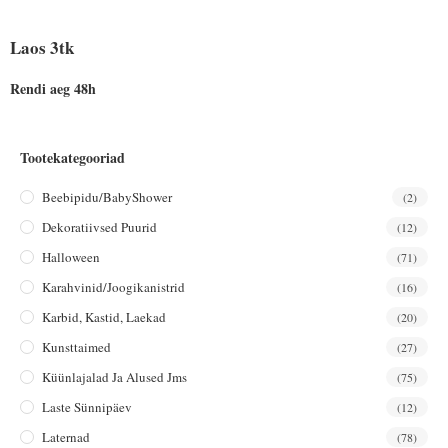
Laos 3tk
Rendi aeg 48h
Tootekategooriad
Beebipidu/BabyShower
(2)
Dekoratiivsed Puurid
(12)
Halloween
(71)
Karahvinid/joogikanistrid
(16)
Karbid, Kastid, Laekad
(20)
Kunsttaimed
(27)
Küünlajalad Ja Alused Jms
(75)
Laste Sünnipäev
(12)
Laternad
(78)