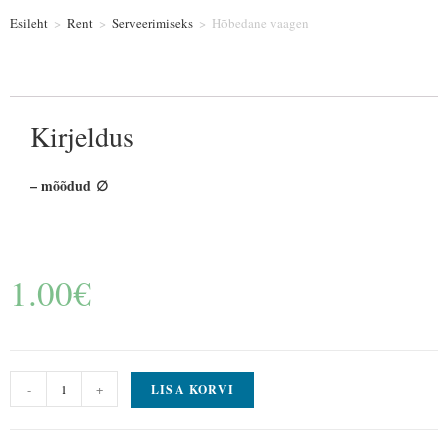
Esileht
>
Rent
>
Serveerimiseks
>
Hõbedane vaagen
Kirjeldus
– mõõdud ∅
1.00
€
-
+
LISA KORVI