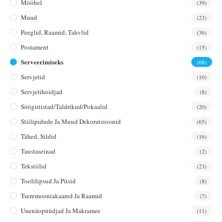
Mööbel
(39)
Muud
(23)
Peeglid, Raamid, Tahvlid
(36)
Postament
(15)
Serveerimiseks
(68)
Servjetid
(10)
Servjetihoidjad
(8)
Söögiriistad/taldrikud/pokaalid
(20)
Stiilipidude Ja Muud Dekoratsioonid
(65)
Tähed, Sildid
(16)
Taustaseinad
(2)
Tekstiilid
(23)
Toolilipsud Ja Pitsid
(8)
Tseremooniakaared Ja Raamid
(7)
Unenäopüüdjad Ja Makramee
(11)