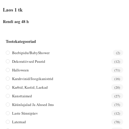
Laos 1 tk
Rendi aeg 48 h
Tootekategooriad
Beebipidu/BabyShower
(2)
Dekoratiivsed Puurid
(12)
Halloween
(71)
Karahvinid/joogikanistrid
(16)
Karbid, Kastid, Laekad
(20)
Kunsttaimed
(27)
Küünlajalad Ja Alused Jms
(75)
Laste Sünnipäev
(12)
Laternad
(78)