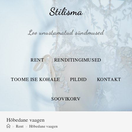
Stilisma
Loo unustamatud sündmused
RENT
RENDITINGIMUSED
TOOME ISE KOHALE
PILDID
KONTAKT
SOOVIKORV
Hõbedane vaagen
>
Rent
>
Hõbedane vaagen