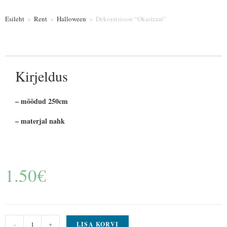
Esileht
>
Rent
>
Halloween
>
Dekoratsioon “Okastraat”
Kirjeldus
– mõõdud 250cm
– materjal nahk
1.50
€
-
+
LISA KORVI