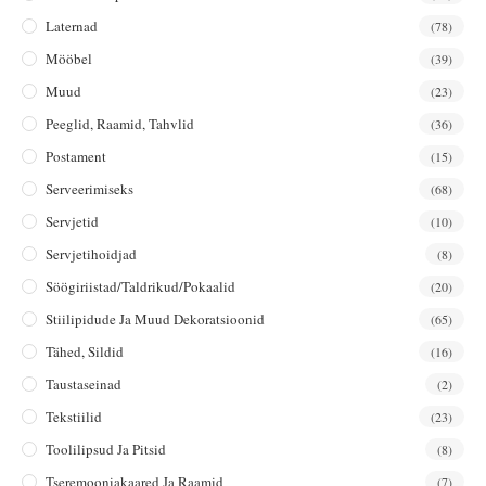
Laternad
(78)
Mööbel
(39)
Muud
(23)
Peeglid, Raamid, Tahvlid
(36)
Postament
(15)
Serveerimiseks
(68)
Servjetid
(10)
Servjetihoidjad
(8)
Söögiriistad/taldrikud/pokaalid
(20)
Stiilipidude Ja Muud Dekoratsioonid
(65)
Tähed, Sildid
(16)
Taustaseinad
(2)
Tekstiilid
(23)
Toolilipsud Ja Pitsid
(8)
Tseremooniakaared Ja Raamid
(7)