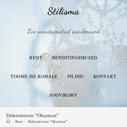
Stilisma
Loo unustamatud sündmused
RENT
RENDITINGIMUSED
TOOME ISE KOHALE
PILDID
KONTAKT
SOOVIKORV
Dekoratsioon “Okastraat”
>
Rent
>
Dekoratsioon “Okastraat”