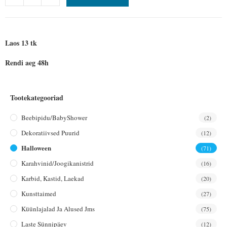
Laos 13 tk
Rendi aeg 48h
Tootekategooriad
Beebipidu/BabyShower
(2)
Dekoratiivsed Puurid
(12)
Halloween
(71)
Karahvinid/joogikanistrid
(16)
Karbid, Kastid, Laekad
(20)
Kunsttaimed
(27)
Küünlajalad Ja Alused Jms
(75)
Laste Sünnipäev
(12)