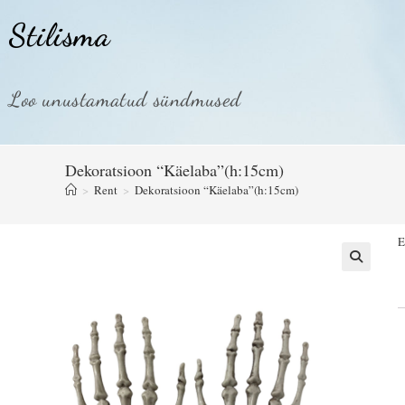
Stilisma
Loo unustamatud sündmused
Dekoratsioon “Käelaba”(h:15cm)
>
Rent
>
Dekoratsioon “Käelaba”(h:15cm)
E