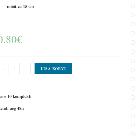
– mõõt ca 15 cm
0.80
€
-
+
LISA KORVI
aos 10 komplekti
endi aeg 48h