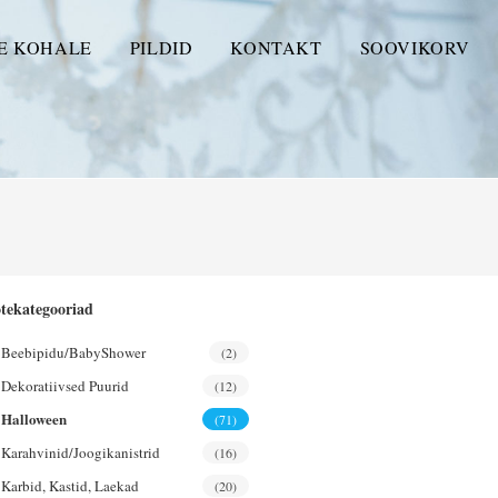
E KOHALE
PILDID
KONTAKT
SOOVIKORV
tekategooriad
Beebipidu/BabyShower
(2)
Dekoratiivsed Puurid
(12)
Halloween
(71)
Karahvinid/joogikanistrid
(16)
Karbid, Kastid, Laekad
(20)