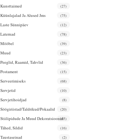
Kunsttaimed
(27)
Küünlajalad Ja Alused Jms
(75)
Laste Sünnipäev
(12)
Laternad
(78)
Mööbel
(39)
Muud
(23)
Peeglid, Raamid, Tahvlid
(36)
Postament
(15)
Serveerimiseks
(68)
Servjetid
(10)
Servjetihoidjad
(8)
Söögiriistad/taldrikud/pokaalid
(20)
Stiilipidude Ja Muud Dekoratsioonid
(65)
Tähed, Sildid
(16)
Taustaseinad
(2)