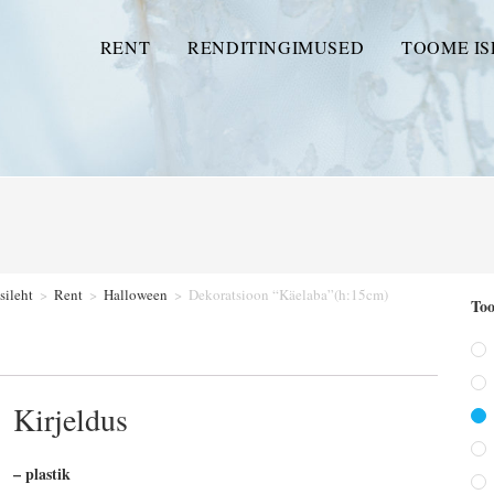
RENT
RENDITINGIMUSED
TOOME IS
sileht
>
Rent
>
Halloween
>
Dekoratsioon “Käelaba”(h:15cm)
Too
Kirjeldus
– plastik