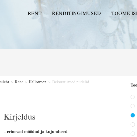
RENT
RENDITINGIMUSED
TOOME IS
sileht
>
Rent
>
Halloween
>
Dekoratiivsed pudelid
Too
Kirjeldus
– erinevad mõõdud ja kujundused