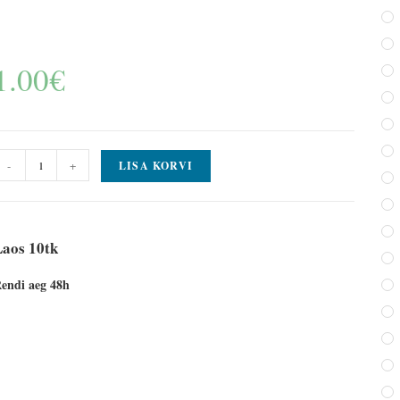
1.00
€
-
+
LISA KORVI
Laos 10tk
endi aeg 48h