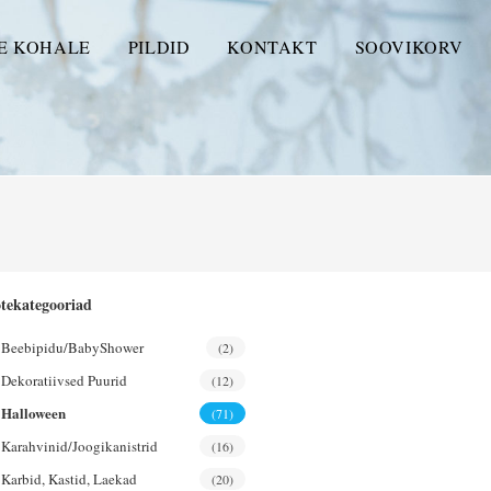
E KOHALE
PILDID
KONTAKT
SOOVIKORV
tekategooriad
Beebipidu/BabyShower
(2)
Dekoratiivsed Puurid
(12)
Halloween
(71)
Karahvinid/joogikanistrid
(16)
Karbid, Kastid, Laekad
(20)