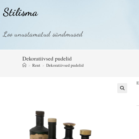
Stilisma
Loo unustamatud sündmused
Dekoratiivsed pudelid
>
Rent
>
Dekoratiivsed pudelid
E