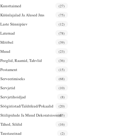
Kunsttaimed
(27)
Küünlajalad Ja Alused Jms
(75)
Laste Sünnipäev
(12)
Laternad
(78)
Mööbel
(39)
Muud
(23)
Peeglid, Raamid, Tahvlid
(36)
Postament
(15)
Serveerimiseks
(68)
Servjetid
(10)
Servjetihoidjad
(8)
Söögiriistad/taldrikud/pokaalid
(20)
Stiilipidude Ja Muud Dekoratsioonid
(65)
Tähed, Sildid
(16)
Taustaseinad
(2)