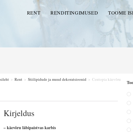
RENT
RENDITINGIMUSED
TOOME IS
sileht
>
Rent
>
Stiilipidude ja muud dekoratsioonid
>
Centopia käevõru
Too
Kirjeldus
– käevõru läbipaistvas karbis