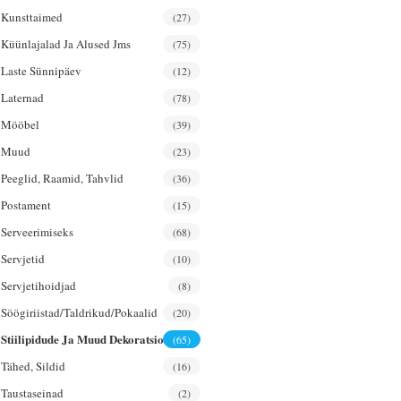
Kunsttaimed
(27)
Küünlajalad Ja Alused Jms
(75)
Laste Sünnipäev
(12)
Laternad
(78)
Mööbel
(39)
Muud
(23)
Peeglid, Raamid, Tahvlid
(36)
Postament
(15)
Serveerimiseks
(68)
Servjetid
(10)
Servjetihoidjad
(8)
Söögiriistad/taldrikud/pokaalid
(20)
Stiilipidude Ja Muud Dekoratsioonid
(65)
Tähed, Sildid
(16)
Taustaseinad
(2)