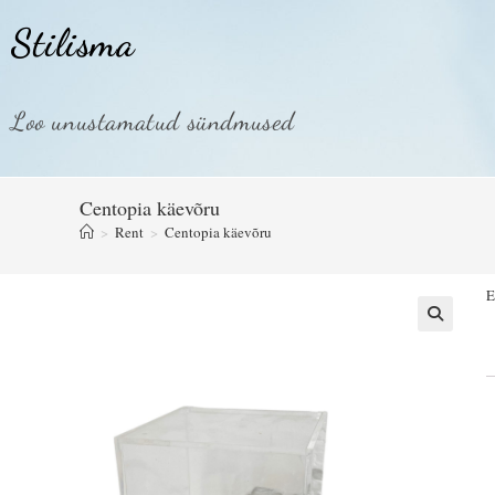
Stilisma
Loo unustamatud sündmused
Centopia käevõru
>
Rent
>
Centopia käevõru
E