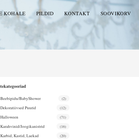
E KOHALE
PILDID
KONTAKT
SOOVIKORV
tekategooriad
Beebipidu/BabyShower
(2)
Dekoratiivsed Puurid
(12)
Halloween
(71)
Karahvinid/joogikanistrid
(16)
Karbid, Kastid, Laekad
(20)