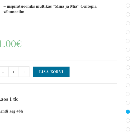
– inspiratsiooniks multikas “Mina ja Mia” Centopia
võlumaailm
1.00
€
-
+
LISA KORVI
aos 1 tk
endi aeg 48h