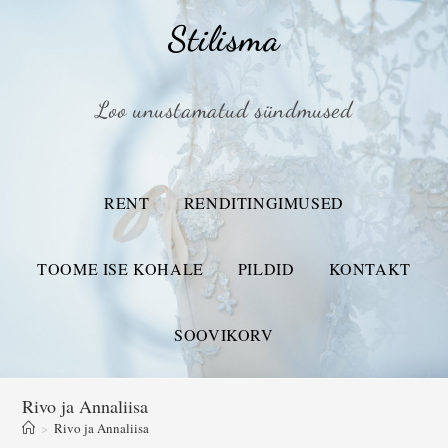
Stilisma
Loo unustamatud sündmused
RENT
RENDITINGIMUSED
TOOME ISE KOHALE
PILDID
KONTAKT
SOOVIKORV
Rivo ja Annaliisa
>
Rivo ja Annaliisa