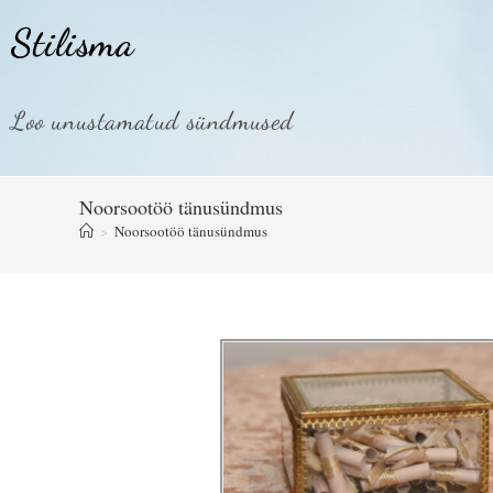
Stilisma
Loo unustamatud sündmused
Noorsootöö tänusündmus
>
Noorsootöö tänusündmus